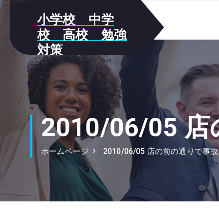
S
小学校 中学
k
i
校 高校 勉強
p
対策
t
我が家の勉強方法をメモしていき
o
ます!!
c
o
n
t
2010/06/0
e
n
ホームページ
2010/06/05 店の前の通りで事故
t