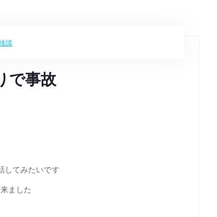
雑談
通りで事故
話してみたいです
車来ました
た