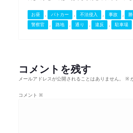
,
,
,
,
お昼
パトカー
不法侵入
事故
勝
,
,
,
,
警察官
路地
通り
違反
駐車場
コメントを残す
メールアドレスが公開されることはありません。
※
コメント
※