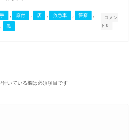
,
,
,
,
,
手
原付
店
救急車
警察
コメン
,
ト 0
黒
が付いている欄は必須項目です