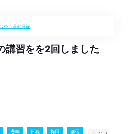
おやじ運動日記
はヨガの講習をを2回しました
た
,
,
,
,
,
悲鳴
日程
梅田
講習
コメント