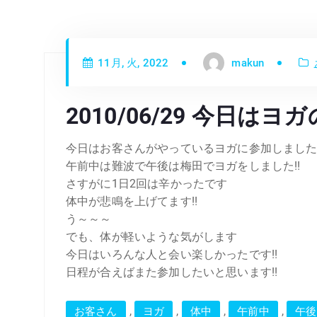
11月, 火, 2022
makun
2010/06/29 今日
今日はお客さんがやっているヨガに参加しまし
午前中は難波で午後は梅田でヨガをしました!!
さすがに1日2回は辛かったです
体中が悲鳴を上げてます!!
う～～～
でも、体が軽いような気がします
今日はいろんな人と会い楽しかったです!!
日程が合えばまた参加したいと思います!!
,
,
,
,
お客さん
ヨガ
体中
午前中
午後