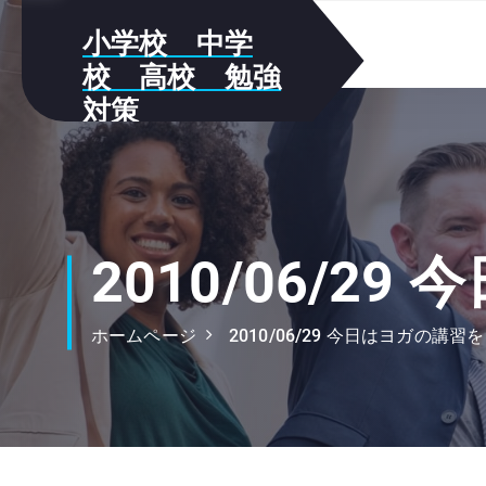
S
小学校 中学
k
i
校 高校 勉強
p
対策
t
我が家の勉強方法をメモしていき
o
ます!!
c
o
n
t
2010/06/
e
n
ホームページ
2010/06/29 今日はヨガの講
t