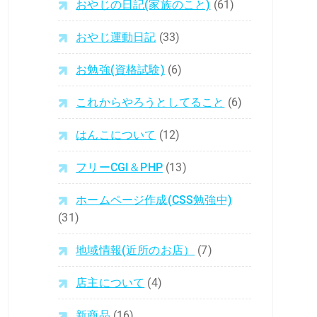
おやじの日記(家族のこと)
(61)
おやじ運動日記
(33)
お勉強(資格試験)
(6)
これからやろうとしてること
(6)
はんこについて
(12)
フリーCGI＆PHP
(13)
ホームページ作成(CSS勉強中)
(31)
地域情報(近所のお店）
(7)
店主について
(4)
新商品
(16)