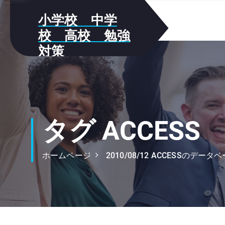
S
小学校 中学
k
i
校 高校 勉強
p
対策
t
我が家の勉強方法をメモしていき
o
ます!!
c
o
n
t
タグ ACCESS
e
n
ホームページ
2010/08/12 ACCESSのデー
t