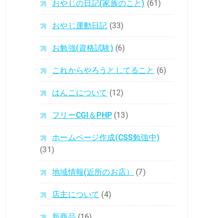
おやじの日記(家族のこと)
(61)
おやじ運動日記
(33)
お勉強(資格試験)
(6)
これからやろうとしてること
(6)
はんこについて
(12)
フリーCGI＆PHP
(13)
ホームページ作成(CSS勉強中)
(31)
地域情報(近所のお店）
(7)
店主について
(4)
新商品
(16)