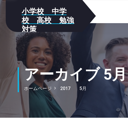
S
小学校 中学
k
i
校 高校 勉強
p
対策
t
我が家の勉強方法をメモしていき
o
ます!!
c
o
n
t
アーカイブ 5月 
e
n
ホームページ
2017
5月
t